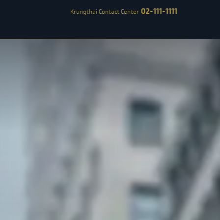
02-111-1111
Krungthai Contact Center